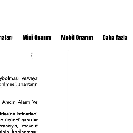
maları
Mini Onarım
Mobil Onarım
Daha fazla
ybolması ve/veya 
rilmesi, anahtarın 
 Aracın Alarm Ve 
desine istinaden; 
n üçüncü şahıslar 
amacıyla, mevcut 
inin kodlanması, 