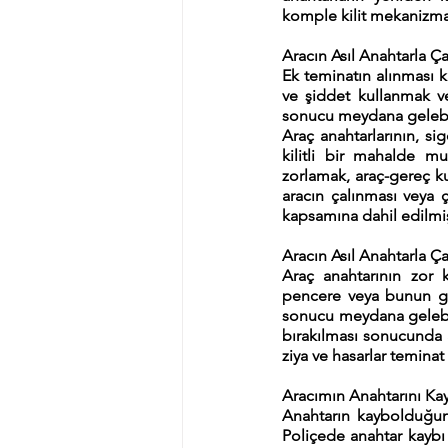
komple kilit mekanizmas
Aracın Asıl Anahtarla Ç
Ek teminatın alınması k
ve şiddet kullanmak ve
sonucu meydana gelebile
Araç anahtarlarının, sig
kilitli bir mahalde m
zorlamak, araç-gereç ku
aracın çalınması veya
kapsamına dahil edilmiş
Aracın Asıl Anahtarla
Araç anahtarının zor 
pencere veya bunun gib
sonucu meydana gelebile
bırakılması sonucunda 
ziya ve hasarlar teminat
Aracımın Anahtarını Ka
Anahtarın kaybolduğuna/
Poliçede anahtar kaybı 