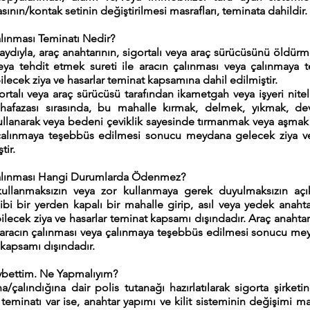
ının/kontak setinin değiştirilmesi masrafları, teminata dahildir.
alınması Teminatı Nedir?
aydıyla, araç anahtarının, sigortalı veya araç sürücüsünü öldürm
ya tehdit etmek sureti ile aracın çalınması veya çalınmaya t
cek ziya ve hasarlar teminat kapsamına dahil edilmiştir.
ortalı veya araç sürücüsü tarafından ikametgah veya işyeri nitel
uhafazası sırasında, bu mahalle kırmak, delmek, yıkmak, dev
llanarak veya bedeni çeviklik sayesinde tırmanmak veya aşmak sur
 çalınmaya teşebbüs edilmesi sonucu meydana gelecek ziya ve 
tir.
 Çalınması Hangi Durumlarda Ödenmez?
kullanmaksızın veya zor kullanmaya gerek duyulmaksızın açık 
i bir yerden kapalı bir mahalle girip, asıl veya yedek anahta
cek ziya ve hasarlar teminat kapsamı dışındadır. Araç anahtarı
aracın çalınması veya çalınmaya teşebbüs edilmesi sonucu mey
 kapsamı dışındadır.
ybettim. Ne Yapmalıyım?
çalındığına dair polis tutanağı hazırlatılarak sigorta şirketine
teminatı var ise, anahtar yapımı ve kilit sisteminin değişimi ma