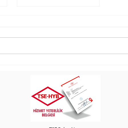
Dar ile Genişletilmiş Kasko
Farkı Nedir?