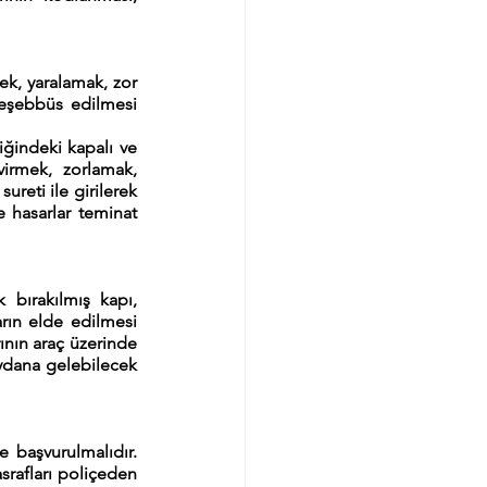
ek, yaralamak, zor 
eşebbüs edilmesi 
iğindeki kapalı ve 
irmek, zorlamak, 
eti ile girilerek 
hasarlar teminat 
bırakılmış kapı, 
rın elde edilmesi 
nın araç üzerinde 
dana gelebilecek 
 başvurulmalıdır. 
srafları poliçeden 