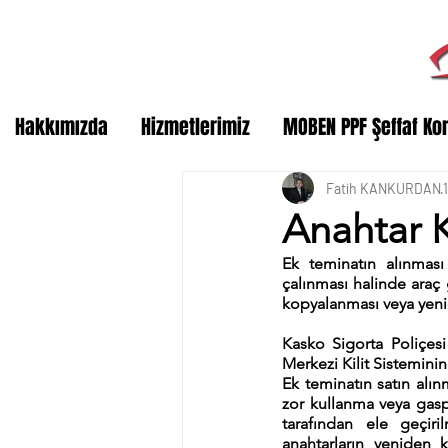
Hakkımızda
Hizmetlerimiz
MOBEN PPF Şeffaf Ko
Fatih KANKURDAN
Anahtar 
Ek teminatın alınması 
çalınması halinde araç g
kopyalanması veya yenid
Kasko Sigorta Poliçes
Merkezi Kilit Sisteminin
Ek teminatın satın alın
zor kullanma veya gasp
tarafından ele geçiri
anahtarların yeniden 