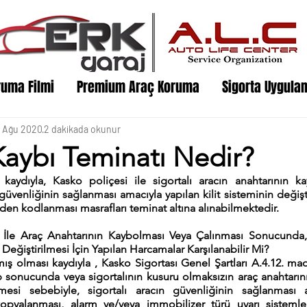
ruma Filmi
Premium Araç Koruma
Sigorta Uygula
1 Ağu 2020
2 dakikada okunur
Kaybı Teminatı Nedir?
kaydıyla, Kasko poliçesi ile sigortalı aracın anahtarının ka
üvenliğinin sağlanması amacıyla yapılan kilit sisteminin değişti
en kodlanması masrafları teminat altına alınabilmektedir.
i İle Araç Anahtarının Kaybolması Veya Çalınması Sonucunda,
 Değiştirilmesi İçin Yapılan Harcamalar Karşılanabilir Mi?
mış olması kaydıyla , Kasko Sigortası Genel Şartları A.4.12. mad
 sonucunda veya sigortalının kusuru olmaksızın araç anahtarını
lmesi sebebiyle, sigortalı aracın güvenliğinin sağlanması 
kopyalanması, alarm ve/veya immobilizer türü uyarı sistemler