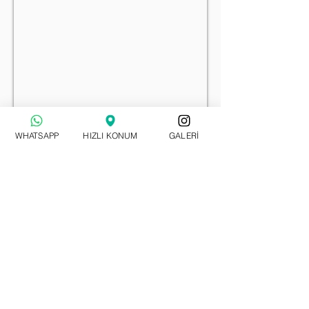
WHATSAPP
HIZLI KONUM
GALERİ
TSE Belge No
19 - HYB - 3544