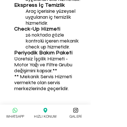
Ekspress İç Temizlik
Araç içerisine yüzeysel
uygulanan iç temizlik
hizmetidir.
Check-Up Hizmeti
26 noktada gözle
kontrolü içeren mekanik
check up hizmetidir.
Periyodik Bakım Paketi
Ücretsiz İşçilik Hizmeti -
Motor Yağı ve Filtre Grubu
değişimini kapsar.**
** Mekanik Servis Hizmeti
vermekte olan servis
merkezlerinde geçerlidir.
Detaylı Bilgi ve Mini Onarım
Hizmet içeriği ön bilgisi için
WHATSAPP
HIZLI KONUM
GALERİ
05069149270
WHATSAPP
hasar ihbar