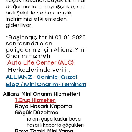
küçük hasarlar, büyük sıkıntılar
doğurmadan en iyi işçilikle, en
hızlı şekilde ve hasarsızlık
indiriminizi etkilemeden
gideriliyor.
Başlangıç tarihi
01.01.2023
*
sonrasında olan
poliçeleriniz için Allianz Mini
Onarım Hizmeti
Auto Life Center (ALC)
Merkezleri'nde verilir.
ALLIANZ - Seninle-Guzel-
Blog / Mini Onarım-Teminatı
Allianz Mini Onarım Hizmetleri
1.Grup Hizmetler
Boya Hasarlı Kaporta
Göçük Düzeltme
10 cm çapa kadar boya
hasarlı kaporta göçükleri
Boya Tamiri Mini Yama