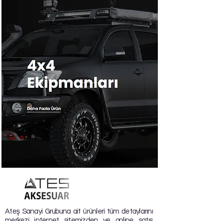
Ateş Sanayi Grubuna ait ürünleri tüm detaylarını
merkezi internet sitemizden ve online satış