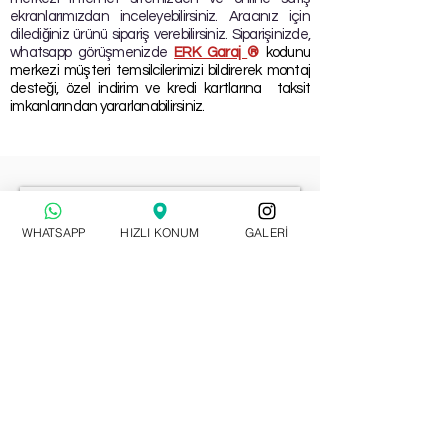
ekranlarımızdan inceleyebilirsiniz. Aracınız için
dilediğiniz ürünü sipariş verebilirsiniz. Siparişinizde,
whatsapp görüşmenizde
ERK Garaj
®
kodunu
merkezi müşteri temsilcilerimizi bildirerek montaj
desteği, özel indirim ve kredi kartlarına taksit
imkanlarından yararlanabilirsiniz.
WHATSAPP
HIZLI KONUM
GALERİ