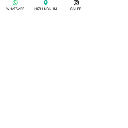
WHATSAPP
HIZLI KONUM
GALERİ
TSE Belge No
19 - HYB - 3544